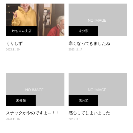
欽ちゃん支店
未分類
くりしず
寒くなってきましたね
2023.11.20
2023.11.17
未分類
未分類
スナックかやのですよ～！！
感心してしまいました
2023.11.16
2023.11.15