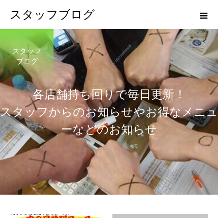
スタッフブログ
スタッフ
ブログ
各
店
舗
持
ち
回
り
で
毎
日
更
新
！
ス
タ
ッ
フ
か
ら
の
お
知
ら
せ
や
お
得
な
メ
ニ
ュ
ー
な
ど
の
お
知
ら
せ