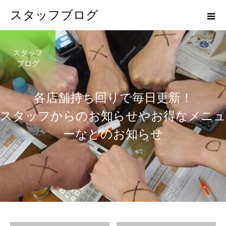
スタッフブログ
スタッフ
ブログ
各
店
舗
持
ち
回
り
で
毎
日
更
新
！
ス
タ
ッ
フ
か
ら
の
お
知
ら
せ
や
お
得
な
メ
ニ
ュ
ー
な
ど
の
お
知
ら
せ