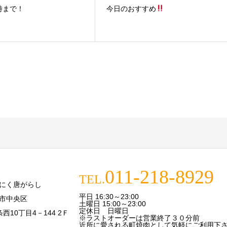
時まで！
今日のおすすめ
011-218-8929
TEL.
にく唐がらし
平日 16:30～23:00
市中央区
土曜日 15:00～23:00
定休日 日曜日
条西10丁目4－144 2Ｆ
※ラストオーダーは営業終了３０分前
近所に愛される町焼肉として気軽にご利用下