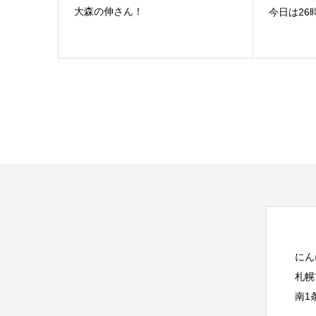
大森の伸さん！
今日は26
にん
札幌
南1