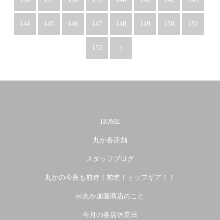
144
145
146
147
148
149
150
151
152
HOME
丸か各店舗
スタッフブログ
丸かの今夜も前進！前進！トップギア！！
㈲丸か加藤商店のこと
今月の各店休業日