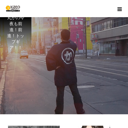
丸かの今
夜も前
進！前
進！トッ
プギ
ア！！