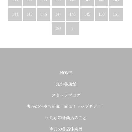
144
145
146
147
148
149
150
151
152
HOME
丸か各店舗
スタッフブログ
丸かの今夜も前進！前進！トップギア！！
㈲丸か加藤商店のこと
今月の各店休業日