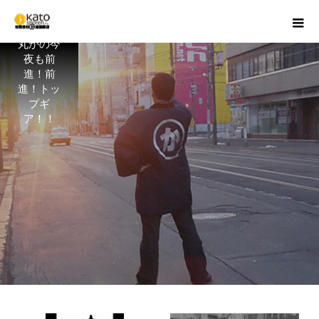
丸かの今
夜も前
進！前
進！トッ
プギ
ア！！