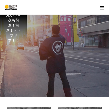
丸かの今
夜も前
進！前
進！トッ
プギ
ア！！