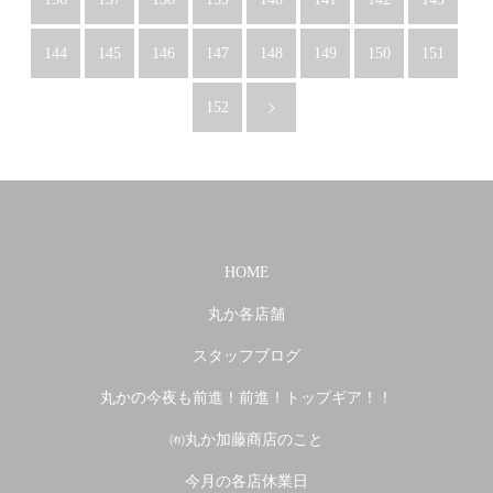
144
145
146
147
148
149
150
151
152
HOME
丸か各店舗
スタッフブログ
丸かの今夜も前進！前進！トップギア！！
㈲丸か加藤商店のこと
今月の各店休業日