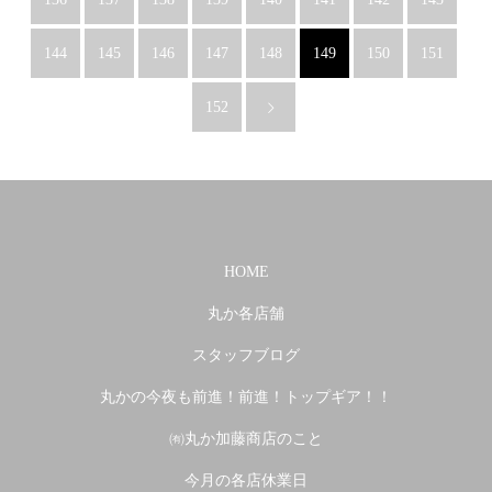
144
145
146
147
148
149
150
151
152
HOME
丸か各店舗
スタッフブログ
丸かの今夜も前進！前進！トップギア！！
㈲丸か加藤商店のこと
今月の各店休業日