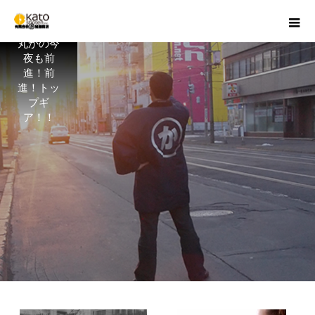
丸かの今
夜も前
進！前
進！トッ
プギ
ア！！