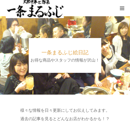
HOME
まるふじ絵日記
一条まるふじ絵日記
夜メニュー
お得な商品やスタッフの情報が沢山！
宴会
ランチ
採用情報
様々な情報を日々更新にしてお伝えしてみます。
過去の記事を見るとどんなお店がわかるかも！？
加藤商店TOP