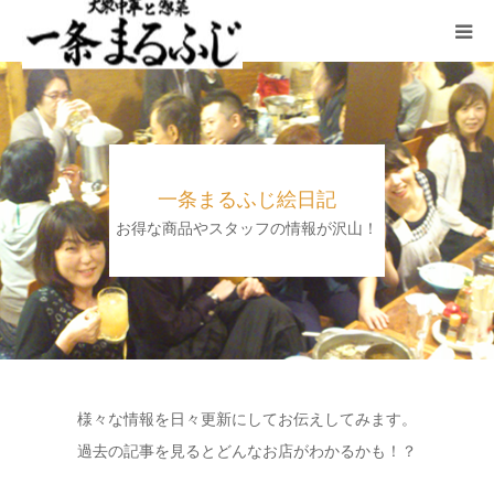
HOME
まるふじ絵日記
一条まるふじ絵日記
夜メニュー
お得な商品やスタッフの情報が沢山！
宴会
ランチ
採用情報
様々な情報を日々更新にしてお伝えしてみます。
過去の記事を見るとどんなお店がわかるかも！？
加藤商店TOP