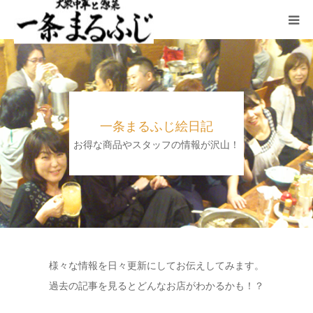
HOME
まるふじ絵日記
一条まるふじ絵日記
夜メニュー
お得な商品やスタッフの情報が沢山！
宴会
ランチ
採用情報
様々な情報を日々更新にしてお伝えしてみます。
過去の記事を見るとどんなお店がわかるかも！？
加藤商店TOP