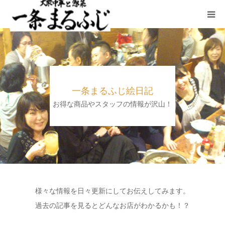
HOME
まるふじ絵日記
一条まるふじ絵日記
夜メニュー
お得な商品やスタッフの情報が沢山！
宴会
ランチ
採用情報
様々な情報を日々更新にしてお伝えしてみます。
過去の記事を見るとどんなお店がわかるかも！？
加藤商店TOP