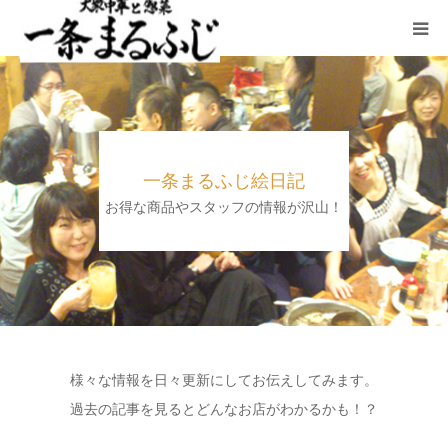
HOME
まるふじ絵日記
一条まるふじ絵日記
夜メニュー
お得な商品やスタッフの情報が沢山！
宴会
ランチ
採用情報
様々な情報を日々更新にしてお伝えしてみます。
過去の記事を見るとどんなお店がわかるかも！？
加藤商店TOP