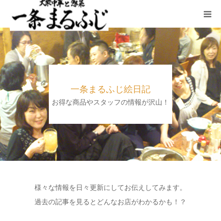
HOME
まるふじ絵日記
一条まるふじ絵日記
夜メニュー
お得な商品やスタッフの情報が沢山！
宴会
ランチ
採用情報
様々な情報を日々更新にしてお伝えしてみます。
過去の記事を見るとどんなお店がわかるかも！？
加藤商店TOP