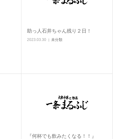
助っ人石井ちゃん残り２日！
2023.03.30
未分類
『何杯でも飲みたくなる！！』