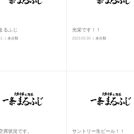
まるふじ
光栄です！！
31
未分類
2023.03.30
未分類
空席状況です。
サントリー生ビール！！