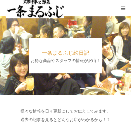
HOME
まるふじ絵日記
一条まるふじ絵日記
夜メニュー
お得な商品やスタッフの情報が沢山！
宴会
ランチ
採用情報
様々な情報を日々更新にしてお伝えしてみます。
過去の記事を見るとどんなお店がわかるかも！？
加藤商店TOP