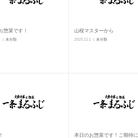
お惣菜です！
山桜マスターから
1
未分類
2025.12.1
未分類
！
本日のお惣菜です！ご期待