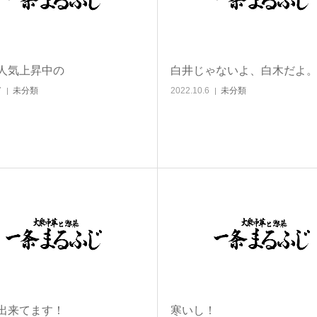
人気上昇中の
白井じゃないよ、白木だよ
7
未分類
2022.10.6
未分類
出来てます！
寒いし！