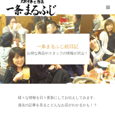
HOME
まるふじ絵日記
一条まるふじ絵日記
夜メニュー
お得な商品やスタッフの情報が沢山！
宴会
ランチ
採用情報
様々な情報を日々更新にしてお伝えしてみます。
過去の記事を見るとどんなお店がわかるかも！？
加藤商店TOP