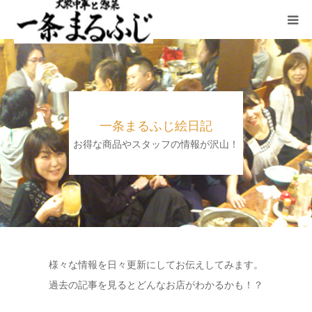
HOME
まるふじ絵日記
一条まるふじ絵日記
夜メニュー
お得な商品やスタッフの情報が沢山！
宴会
ランチ
採用情報
様々な情報を日々更新にしてお伝えしてみます。
過去の記事を見るとどんなお店がわかるかも！？
加藤商店TOP