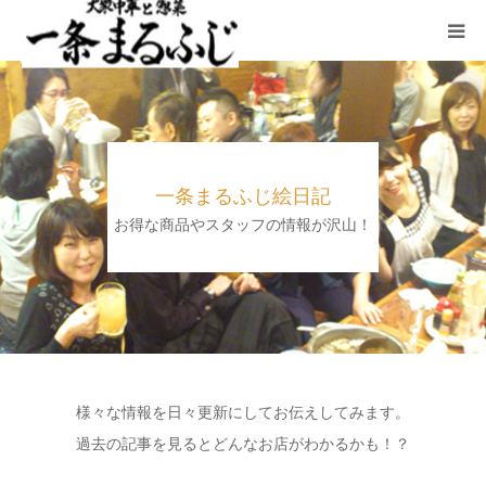
HOME
まるふじ絵日記
一条まるふじ絵日記
夜メニュー
お得な商品やスタッフの情報が沢山！
宴会
ランチ
採用情報
様々な情報を日々更新にしてお伝えしてみます。
過去の記事を見るとどんなお店がわかるかも！？
加藤商店TOP